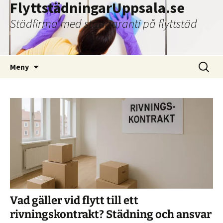
FlyttstädningarUppsala.se
Städfirma med städgaranti på flyttstäd
Hoppa
Sök
Meny
till
efter:
innehåll
Vad gäller vid flytt till ett
rivningskontrakt? Städning och ansvar