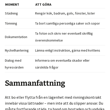
MOMENT
ATT GÖRA
Städning
Rengör kök, badrum, golv, fönster, lister
Tömning
Ta bort samtliga personliga saker och sopor
Ta foton och skriv ner eventuell skriftlig
Dokumentation
överenskommelse
Nyckelhantering
Lämna enligt instruktion, gärna med kvittens
Dialog med
Informera om eventuella skador eller
hyresvärden
särskilda frågor
Sammanfattning
Att bo eller flytta från en lägenhet med rivningskontrakt
innebär vissa lättnader – men inte att du slipper ansvar. Du
måste fortfarande städa, ta hand om bostaden och undvika